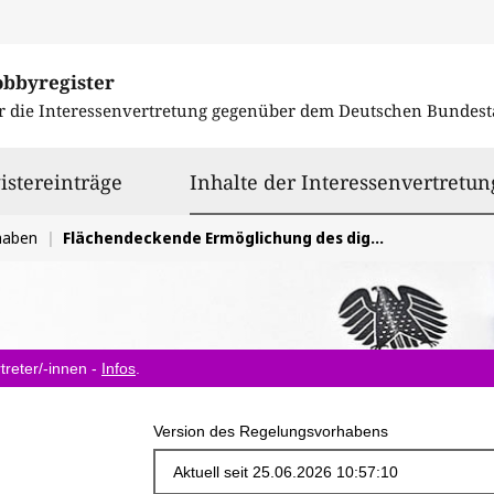
obbyregister
r die Interessenvertretung gegenüber dem
Deutschen Bundest
istereinträge
Inhalte der Interessenvertretun
haben
Flächendeckende Ermöglichung des digitalen Bezahlens von Steuern und Gebühren durch Modernisierung der Verwaltungspraxis
treter/-innen -
Infos
.
Version des Regelungsvorhabens