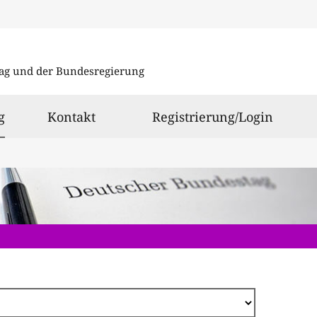
Direkt
zum
ag und der Bundesregierung
Inhalt
ausgewählt
g
Kontakt
Registrierung/Login