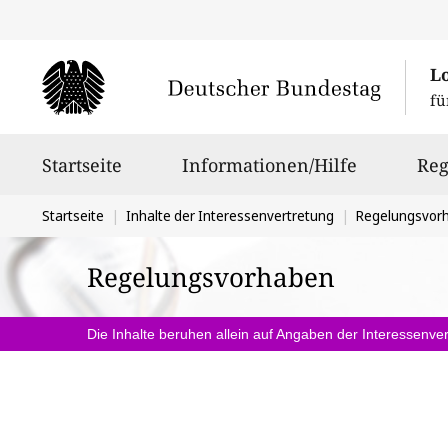
L
fü
Hauptnavigation
Startseite
Informationen/Hilfe
Reg
Sie
Startseite
Inhalte der Interessenvertretung
Regelungsvor
befinden
Regelungsvorhaben
sich
hier:
Die Inhalte beruhen allein auf Angaben der Interessenver