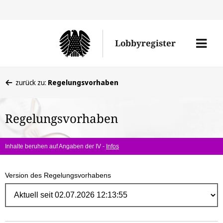
Direk
zum
Men
Lobbyregister
Inhal
öffne
Sie
zurück zu:
Regelungsvorhaben
befinden
sich
Regelungsvorhaben
hier:
Inhalte beruhen auf Angaben der IV -
Infos
Version des Regelungsvorhabens