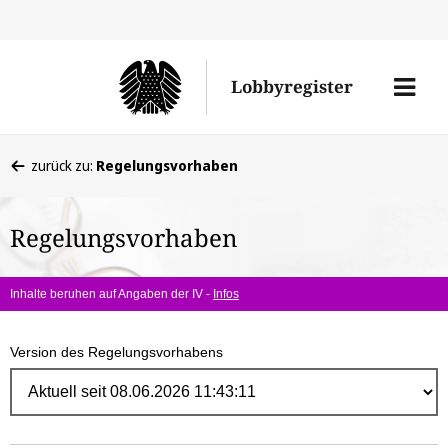
Direk
zum
Men
Lobbyregister
Inhal
öffne
Sie
zurück zu:
Regelungsvorhaben
befinden
sich
Regelungsvorhaben
hier:
Inhalte beruhen auf Angaben der IV -
Infos
Version des Regelungsvorhabens