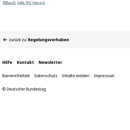
BBauG
[alle RV hierzu]
Sie
zurück zu:
Regelungsvorhaben
befinden
sich
hier:
Interne
Hilfe
Kontakt
Newsletter
Links
Barrierefreiheit
Datenschutz
Inhalte melden
Impressum
© Deutscher Bundestag