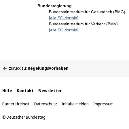
Bundesregierung
Bundesministerium für Gesundheit (BMG)
[alle SG dorthin]
Bundesministerium für Verkehr (BMV)
[alle SG dorthin]
Sie
zurück zu:
Regelungsvorhaben
befinden
sich
hier:
Interne
Hilfe
Kontakt
Newsletter
Links
Barrierefreiheit
Datenschutz
Inhalte melden
Impressum
© Deutscher Bundestag