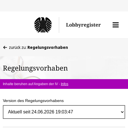
Direk
zum
Men
Lobbyregister
Inhal
öffne
Sie
zurück zu:
Regelungsvorhaben
befinden
sich
Regelungsvorhaben
hier:
Inhalte beruhen auf Angaben der IV -
Infos
Version des Regelungsvorhabens