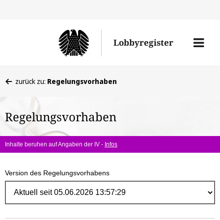
Direk
zum
Men
Lobbyregister
Inhal
öffne
Sie
zurück zu:
Regelungsvorhaben
befinden
sich
Regelungsvorhaben
hier:
Inhalte beruhen auf Angaben der IV -
Infos
Version des Regelungsvorhabens