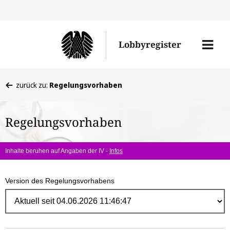
Direk
zum
Men
Lobbyregister
Inhal
öffne
Sie
zurück zu:
Regelungsvorhaben
befinden
sich
Regelungsvorhaben
hier:
Inhalte beruhen auf Angaben der IV -
Infos
Version des Regelungsvorhabens