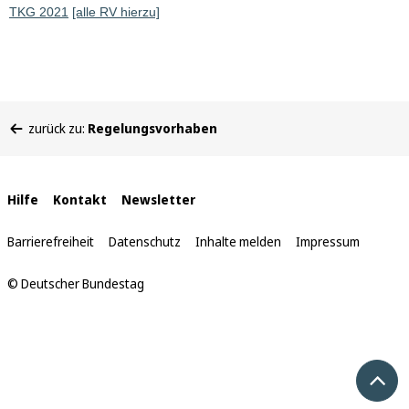
TKG 2021
[alle RV hierzu]
Sie
zurück zu:
Regelungsvorhaben
befinden
sich
hier:
Interne
Hilfe
Kontakt
Newsletter
Links
Barrierefreiheit
Datenschutz
Inhalte melden
Impressum
© Deutscher Bundestag
Nach