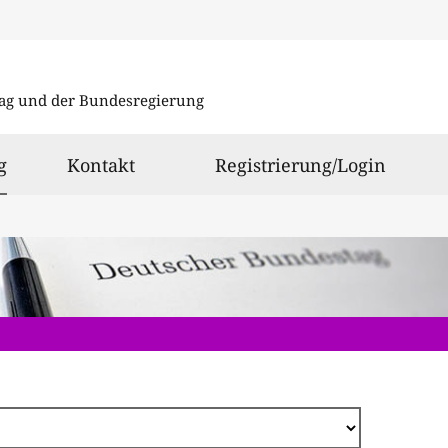
Direkt
zum
ag und der Bundesregierung
Inhalt
ausgewählt
g
Kontakt
Registrierung/Login