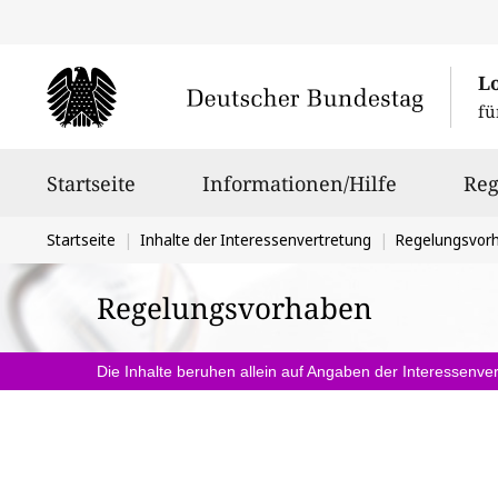
L
fü
Hauptnavigation
Startseite
Informationen/Hilfe
Reg
Sie
Startseite
Inhalte der Interessenvertretung
Regelungsvor
befinden
Regelungsvorhaben
sich
hier:
Die Inhalte beruhen allein auf Angaben der Interessenver