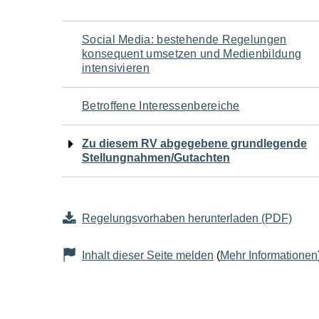
Navigation
Social Media: bestehende Regelungen
konsequent umsetzen und Medienbildung
für
intensivieren
den
Betroffene Interessenbereiche
Seiteninhalt
Zu diesem RV abgegebene grundlegende
Stellungnahmen/Gutachten
Regelungsvorhaben herunterladen (PDF)
Inhalt dieser Seite melden
(
Mehr Informationen