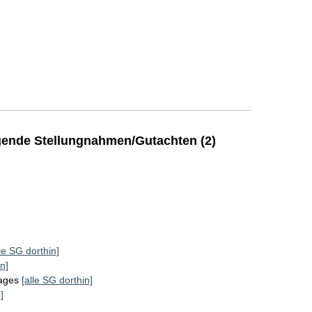
ende Stellungnahmen/Gutachten (2)
lle SG dorthin]
n]
tages
[alle SG dorthin]
]