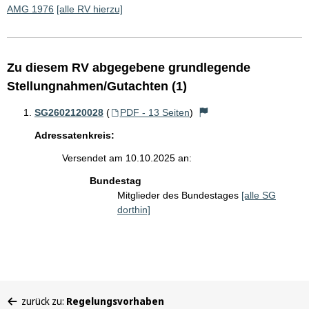
AMG 1976
[alle RV hierzu]
Zu diesem RV abgegebene grundlegende
Stellungnahmen/Gutachten (1)
SG2602120028
(
PDF - 13 Seiten
)
Adressatenkreis:
Versendet am 10.10.2025 an:
Bundestag
Mitglieder des Bundestages
[alle SG
dorthin]
Sie
zurück zu:
Regelungsvorhaben
befinden