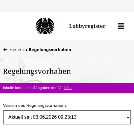
Direk
zum
Men
Lobbyregister
Inhal
öffne
Sie
zurück zu:
Regelungsvorhaben
befinden
sich
Regelungsvorhaben
hier:
Inhalte beruhen auf Angaben der IV -
Infos
Version des Regelungsvorhabens