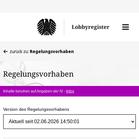
Direk
zum
Men
Lobbyregister
Inhal
öffne
Sie
zurück zu:
Regelungsvorhaben
befinden
sich
Regelungsvorhaben
hier:
Inhalte beruhen auf Angaben der IV -
Infos
Version des Regelungsvorhabens