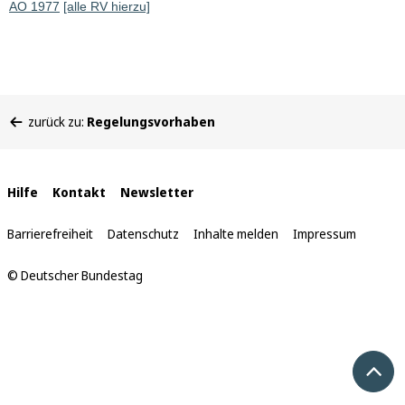
AO 1977
[alle RV hierzu]
Sie
zurück zu:
Regelungsvorhaben
befinden
sich
hier:
Interne
Hilfe
Kontakt
Newsletter
Links
Barrierefreiheit
Datenschutz
Inhalte melden
Impressum
© Deutscher Bundestag
Nach