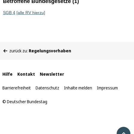
Betroffene Bundesgesetze (1)
SGB 4
[alle RV hierzu]
Sie
zurück zu:
Regelungsvorhaben
befinden
sich
hier:
Interne
Hilfe
Kontakt
Newsletter
Links
Barrierefreiheit
Datenschutz
Inhalte melden
Impressum
© Deutscher Bundestag
Nach