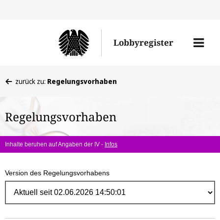
Direk
zum
Men
Lobbyregister
Inhal
öffne
Sie
zurück zu:
Regelungsvorhaben
befinden
sich
Regelungsvorhaben
hier:
Inhalte beruhen auf Angaben der IV -
Infos
Version des Regelungsvorhabens