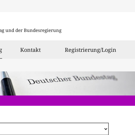
Direkt
zum
ag und der Bundesregierung
Inhalt
ausgewählt
g
Kontakt
Registrierung/Login