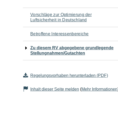
Navigation
Vorschläge zur Optimierung der
Luftsicherheit in Deutschland
für
Betroffene Interessenbereiche
den
Zu diesem RV abgegebene grundlegende
Seiteninhalt
Stellungnahmen/Gutachten
Regelungsvorhaben herunterladen (PDF)
Inhalt dieser Seite melden
(
Mehr Informationen