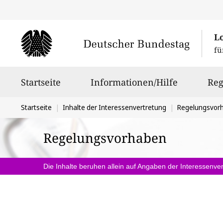
L
fü
Hauptnavigation
Startseite
Informationen/Hilfe
Reg
Sie
Startseite
Inhalte der Interessenvertretung
Regelungsvor
befinden
Regelungsvorhaben
sich
hier:
Die Inhalte beruhen allein auf Angaben der Interessenver