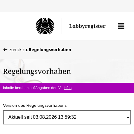
Direk
zum
Men
Lobbyregister
Inhal
öffne
Sie
zurück zu:
Regelungsvorhaben
befinden
sich
Regelungsvorhaben
hier:
Inhalte beruhen auf Angaben der IV -
Infos
Version des Regelungsvorhabens