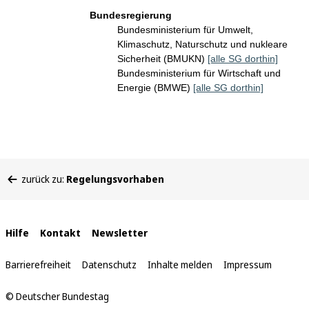
Bundesregierung
Bundesministerium für Umwelt,
Klimaschutz, Naturschutz und nukleare
Sicherheit (BMUKN)
[alle SG dorthin]
Bundesministerium für Wirtschaft und
Energie (BMWE)
[alle SG dorthin]
Sie
zurück zu:
Regelungsvorhaben
befinden
sich
hier:
Interne
Hilfe
Kontakt
Newsletter
Links
Barrierefreiheit
Datenschutz
Inhalte melden
Impressum
© Deutscher Bundestag