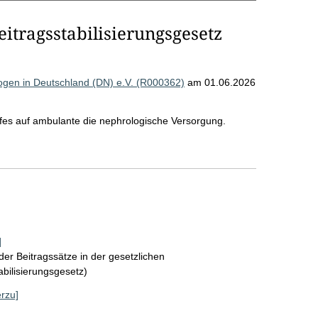
tragsstabilisierungsgesetz
gen in Deutschland (DN) e.V. (R000362)
am 01.06.2026
fes auf ambulante die nephrologische Versorgung.
]
der Beitragssätze in der gesetzlichen
bilisierungsgesetz)
erzu]