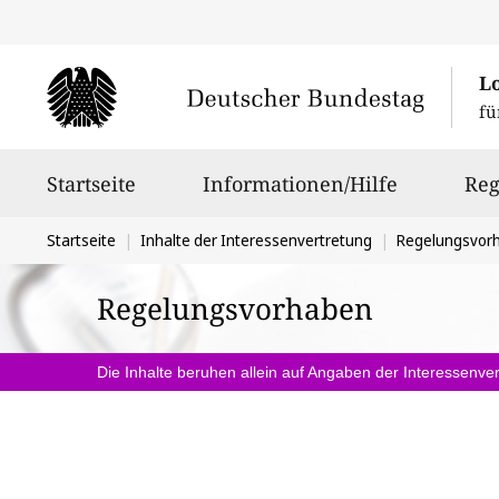
L
fü
Hauptnavigation
Startseite
Informationen/Hilfe
Reg
Sie
Startseite
Inhalte der Interessenvertretung
Regelungsvor
befinden
Regelungsvorhaben
sich
hier:
Die Inhalte beruhen allein auf Angaben der Interessenver