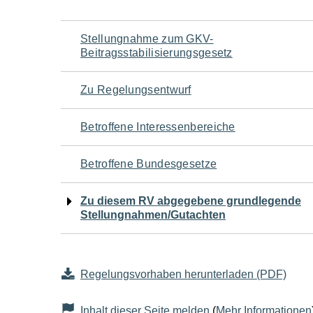
Navigation
Stellungnahme zum GKV-
Beitragsstabilisierungsgesetz
für
Zu Regelungsentwurf
den
Betroffene Interessenbereiche
Seiteninhalt
Betroffene Bundesgesetze
Zu diesem RV abgegebene grundlegende
Stellungnahmen/Gutachten
Regelungsvorhaben herunterladen (PDF)
Inhalt dieser Seite melden
(
Mehr Informationen