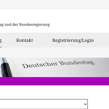
Direkt
zum
ag und der Bundesregierung
Inhalt
ausgewählt
g
Kontakt
Registrierung/Login