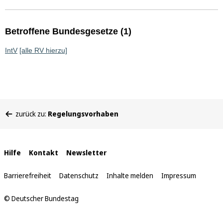
Betroffene Bundesgesetze (1)
IntV
[alle RV hierzu]
Sie
zurück zu:
Regelungsvorhaben
befinden
sich
hier:
Interne
Hilfe
Kontakt
Newsletter
Links
Barrierefreiheit
Datenschutz
Inhalte melden
Impressum
© Deutscher Bundestag