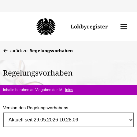
Direk
zum
Men
Lobbyregister
Inhal
öffne
Sie
zurück zu:
Regelungsvorhaben
befinden
sich
Regelungsvorhaben
hier:
Inhalte beruhen auf Angaben der IV -
Infos
Version des Regelungsvorhabens