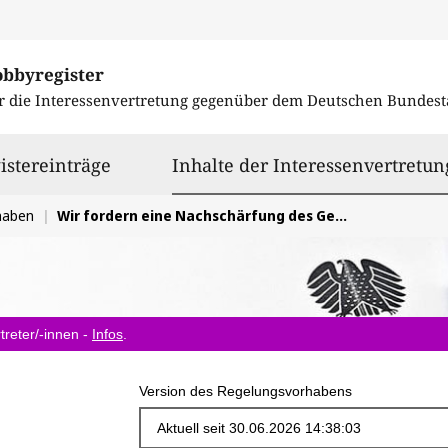
obbyregister
r die Interessenvertretung gegenüber dem
Deutschen Bundest
istereinträge
Inhalte der Interessenvertretun
haben
Wir fordern eine Nachschärfung des Gesetzes zur Modernisierung des Städtebau- und Raumordnungsrechts
treter/-innen -
Infos
.
Version des Regelungsvorhabens