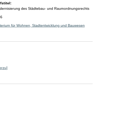
stitel:
odernisierung des Städtebau- und Raumordnungsrechts
26
terium für Wohnen, Stadtentwicklung und Bauwesen
erzu]