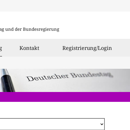
Direkt
zum
ag und der Bundesregierung
Inhalt
ausgewählt
g
Kontakt
Registrierung/Login