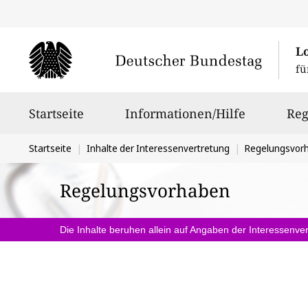
L
fü
Hauptnavigation
Startseite
Informationen/Hilfe
Reg
Sie
Startseite
Inhalte der Interessenvertretung
Regelungsvor
befinden
Regelungsvorhaben
sich
hier:
Die Inhalte beruhen allein auf Angaben der Interessenver