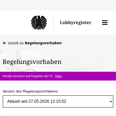
Direk
zum
Men
Lobbyregister
Inhal
öffne
Sie
zurück zu:
Regelungsvorhaben
befinden
sich
Regelungsvorhaben
hier:
Inhalte beruhen auf Angaben der IV -
Infos
Version des Regelungsvorhabens