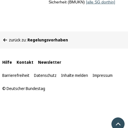
Sicherheit (BMUKN)
[alle SG dorthin]
Sie
zurück zu:
Regelungsvorhaben
befinden
sich
hier:
Interne
Hilfe
Kontakt
Newsletter
Links
Barrierefreiheit
Datenschutz
Inhalte melden
Impressum
© Deutscher Bundestag
Nach