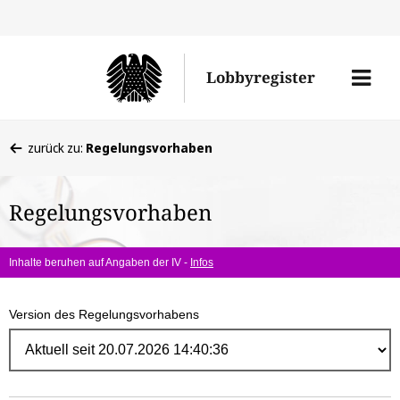
Direk
zum
Men
Lobbyregister
Inhal
öffne
Sie
zurück zu:
Regelungsvorhaben
befinden
sich
Regelungsvorhaben
hier:
Inhalte beruhen auf Angaben der IV -
Infos
Version des Regelungsvorhabens