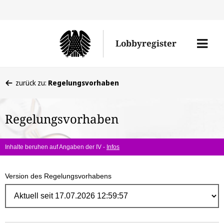
Direk
zum
Men
Lobbyregister
Inhal
öffne
Sie
zurück zu:
Regelungsvorhaben
befinden
sich
Regelungsvorhaben
hier:
Inhalte beruhen auf Angaben der IV -
Infos
Version des Regelungsvorhabens