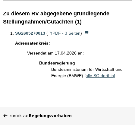
Zu diesem RV abgegebene grundlegende
Stellungnahmen/Gutachten (1)
SG2605270013
(
PDF - 3 Seiten
)
Adressatenkreis:
Versendet am 17.04.2026 an:
Bundesregierung
Bundesministerium für Wirtschaft und
Energie (BMWE)
[alle SG dorthin]
Sie
zurück zu:
Regelungsvorhaben
befinden
sich
hier: