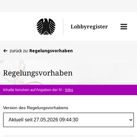
Direk
zum
Men
Lobbyregister
Inhal
öffne
Sie
zurück zu:
Regelungsvorhaben
befinden
sich
Regelungsvorhaben
hier:
Inhalte beruhen auf Angaben der IV -
Infos
Version des Regelungsvorhabens