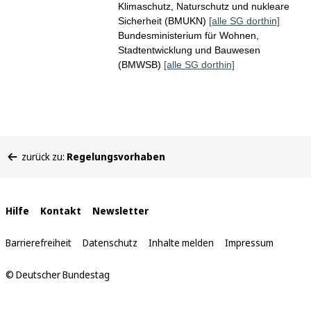
Klimaschutz, Naturschutz und nukleare
Sicherheit (BMUKN)
[alle SG dorthin]
Bundesministerium für Wohnen,
Stadtentwicklung und Bauwesen
(BMWSB)
[alle SG dorthin]
Sie
zurück zu:
Regelungsvorhaben
befinden
sich
hier:
Interne
Hilfe
Kontakt
Newsletter
Links
Barrierefreiheit
Datenschutz
Inhalte melden
Impressum
© Deutscher Bundestag