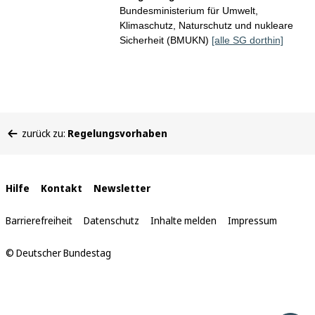
Bundesministerium für Umwelt,
Klimaschutz, Naturschutz und nukleare
Sicherheit (BMUKN)
[alle SG dorthin]
Sie
zurück zu:
Regelungsvorhaben
befinden
sich
hier:
Interne
Hilfe
Kontakt
Newsletter
Links
Barrierefreiheit
Datenschutz
Inhalte melden
Impressum
© Deutscher Bundestag