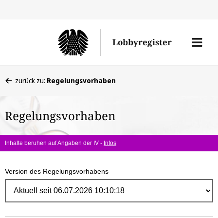
Direk
zum
Men
Lobbyregister
Inhal
öffne
Sie
zurück zu:
Regelungsvorhaben
befinden
sich
Regelungsvorhaben
hier:
Inhalte beruhen auf Angaben der IV -
Infos
Version des Regelungsvorhabens