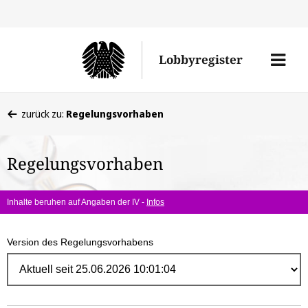
Direk
zum
Men
Lobbyregister
Inhal
öffne
Sie
zurück zu:
Regelungsvorhaben
befinden
sich
Regelungsvorhaben
hier:
Inhalte beruhen auf Angaben der IV -
Infos
Version des Regelungsvorhabens