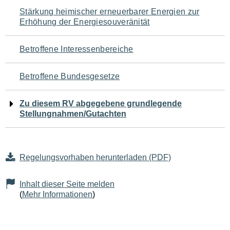
Navigation
Stärkung heimischer erneuerbarer Energien zur
Erhöhung der Energiesouveränität
für
den
Betroffene Interessenbereiche
Seiteninhalt
Betroffene Bundesgesetze
Zu diesem RV abgegebene grundlegende
Stellungnahmen/Gutachten
Regelungsvorhaben herunterladen (PDF)
Inhalt dieser Seite melden
(
Mehr Informationen
)