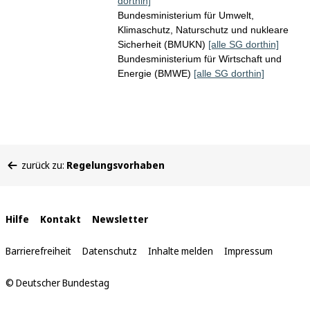
dorthin]
Bundesministerium für Umwelt,
Klimaschutz, Naturschutz und nukleare
Sicherheit (BMUKN)
[alle SG dorthin]
Bundesministerium für Wirtschaft und
Energie (BMWE)
[alle SG dorthin]
Sie
zurück zu:
Regelungsvorhaben
befinden
sich
hier:
Interne
Hilfe
Kontakt
Newsletter
Links
Barrierefreiheit
Datenschutz
Inhalte melden
Impressum
© Deutscher Bundestag