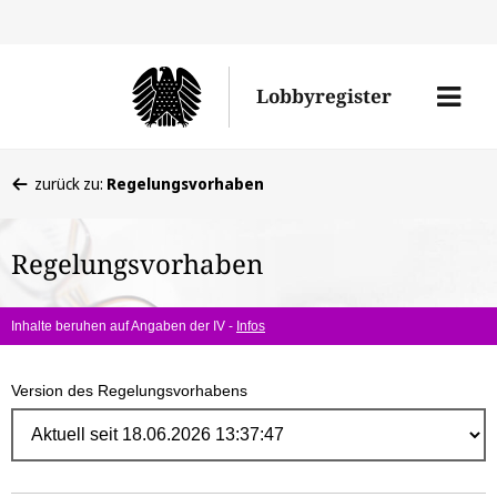
Direk
zum
Men
Lobbyregister
Inhal
öffne
Sie
zurück zu:
Regelungsvorhaben
befinden
sich
Regelungsvorhaben
hier:
Inhalte beruhen auf Angaben der IV -
Infos
Version des Regelungsvorhabens