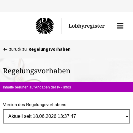
Direk
zum
Men
Lobbyregister
Inhal
öffne
Sie
zurück zu:
Regelungsvorhaben
befinden
sich
Regelungsvorhaben
hier:
Inhalte beruhen auf Angaben der IV -
Infos
Version des Regelungsvorhabens