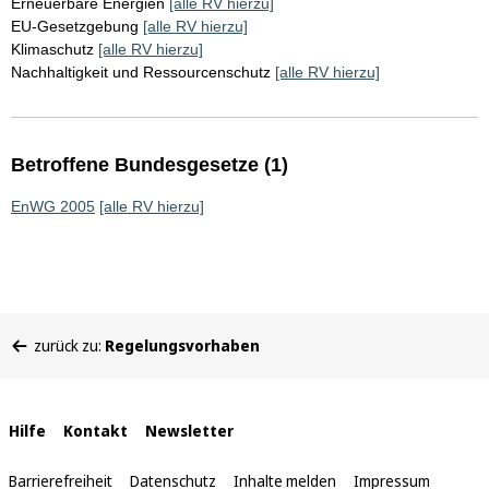
Erneuerbare Energien
[alle RV hierzu]
EU-Gesetzgebung
[alle RV hierzu]
Klimaschutz
[alle RV hierzu]
Nachhaltigkeit und Ressourcenschutz
[alle RV hierzu]
Betroffene Bundesgesetze (1)
EnWG 2005
[alle RV hierzu]
Sie
zurück zu:
Regelungsvorhaben
befinden
sich
hier:
Interne
Hilfe
Kontakt
Newsletter
Links
Barrierefreiheit
Datenschutz
Inhalte melden
Impressum