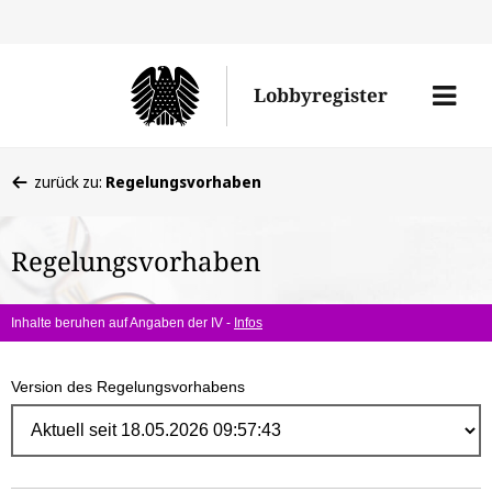
Direk
zum
Men
Lobbyregister
Inhal
öffne
Sie
zurück zu:
Regelungsvorhaben
befinden
sich
Regelungsvorhaben
hier:
Inhalte beruhen auf Angaben der IV -
Infos
Version des Regelungsvorhabens