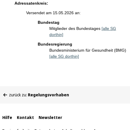
Adressatenkreis:
Versendet am 15.05.2026 an:
Bundestag
Mitglieder des Bundestages
[alle SG
dorthin]
Bundesregierung
Bundesministerium für Gesundheit (BMG)
[alle SG dorthin]
Sie
zurück zu:
Regelungsvorhaben
befinden
sich
hier:
Interne
Hilfe
Kontakt
Newsletter
Links