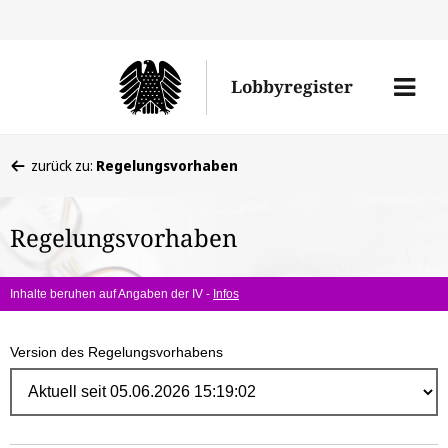
Direk
zum
Men
Lobbyregister
Inhal
öffne
Sie
zurück zu:
Regelungsvorhaben
befinden
sich
Regelungsvorhaben
hier:
Inhalte beruhen auf Angaben der IV -
Infos
Version des Regelungsvorhabens