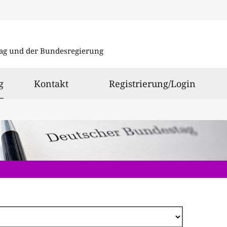
Direkt
zum
ag und der Bundesregierung
Inhalt
ausgewählt
g
Kontakt
Registrierung/Login