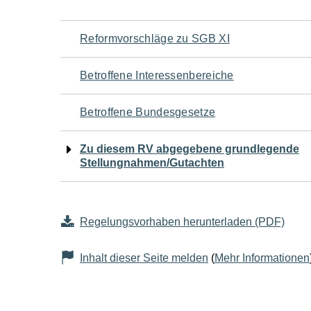
Navigation
Reformvorschläge zu SGB XI
für
Betroffene Interessenbereiche
den
Betroffene Bundesgesetze
Seiteninhalt
Zu diesem RV abgegebene grundlegende
Stellungnahmen/Gutachten
Regelungsvorhaben herunterladen (PDF)
Inhalt dieser Seite melden
(
Mehr Informationen