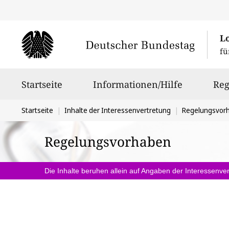
L
fü
Hauptnavigation
Startseite
Informationen/Hilfe
Reg
Sie
Startseite
Inhalte der Interessenvertretung
Regelungsvor
befinden
Regelungsvorhaben
sich
hier:
Die Inhalte beruhen allein auf Angaben der Interessenver