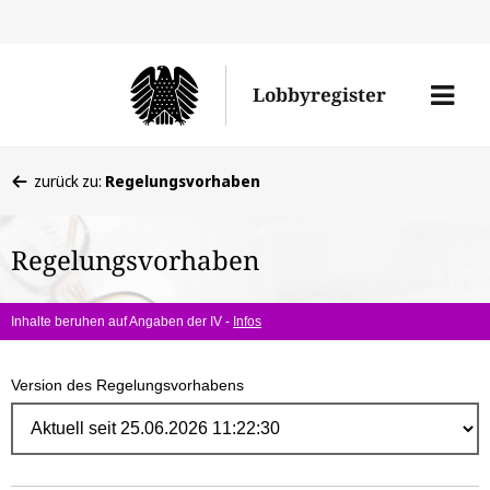
Direk
zum
Men
Lobbyregister
Inhal
öffne
Sie
zurück zu:
Regelungsvorhaben
befinden
sich
Regelungsvorhaben
hier:
Inhalte beruhen auf Angaben der IV -
Infos
Version des Regelungsvorhabens