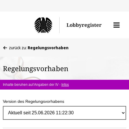
Direk
zum
Men
Lobbyregister
Inhal
öffne
Sie
zurück zu:
Regelungsvorhaben
befinden
sich
Regelungsvorhaben
hier:
Inhalte beruhen auf Angaben der IV -
Infos
Version des Regelungsvorhabens