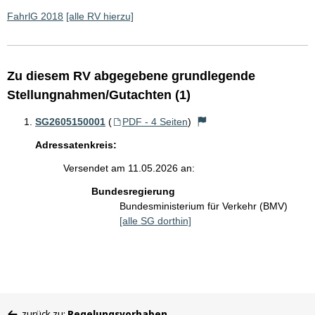
FahrlG 2018
[alle RV hierzu]
Zu diesem RV abgegebene grundlegende
Stellungnahmen/Gutachten (1)
SG2605150001
(
PDF - 4 Seiten
)
Adressatenkreis:
Versendet am 11.05.2026 an:
Bundesregierung
Bundesministerium für Verkehr (BMV)
[alle SG dorthin]
Sie
zurück zu:
Regelungsvorhaben