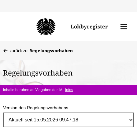
Direk
zum
Men
Lobbyregister
Inhal
öffne
Sie
zurück zu:
Regelungsvorhaben
befinden
sich
Regelungsvorhaben
hier:
Inhalte beruhen auf Angaben der IV -
Infos
Version des Regelungsvorhabens