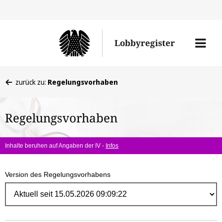
Direk
zum
Men
Lobbyregister
Inhal
öffne
Sie
zurück zu:
Regelungsvorhaben
befinden
sich
Regelungsvorhaben
hier:
Inhalte beruhen auf Angaben der IV -
Infos
Version des Regelungsvorhabens