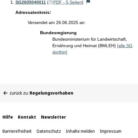
SG2605040011
(
PDF - 5 Seiten
)
Adressatenkreis:
Versendet am 26.06.2025 an:
Bundesregierung
Bundesministerium für Landwirtschaft,
Ernährung und Heimat (BMLEH)
[alle SG
dorthin]
Sie
zurück zu:
Regelungsvorhaben
befinden
sich
hier:
Interne
Hilfe
Kontakt
Newsletter
Links
Barrierefreiheit
Datenschutz
Inhalte melden
Impressum