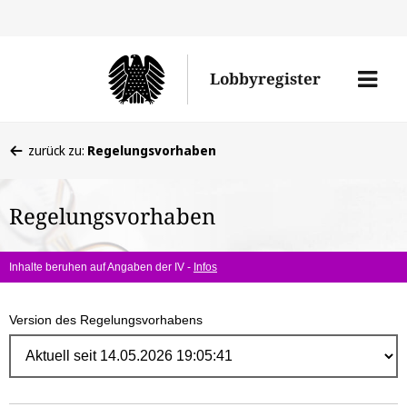
Direk
zum
Men
Lobbyregister
Inhal
öffne
Sie
zurück zu:
Regelungsvorhaben
befinden
sich
Regelungsvorhaben
hier:
Inhalte beruhen auf Angaben der IV -
Infos
Version des Regelungsvorhabens