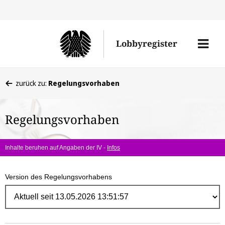
Direk
zum
Men
Lobbyregister
Inhal
öffne
Sie
zurück zu:
Regelungsvorhaben
befinden
sich
Regelungsvorhaben
hier:
Inhalte beruhen auf Angaben der IV -
Infos
Version des Regelungsvorhabens