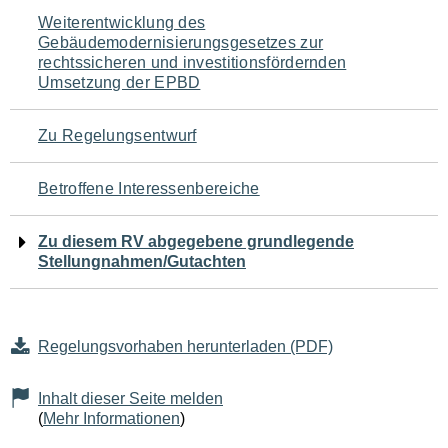
Navigation
Weiterentwicklung des
Gebäudemodernisierungsgesetzes zur
für
rechtssicheren und investitionsfördernden
Umsetzung der EPBD
den
Seiteninhalt
Zu Regelungsentwurf
Betroffene Interessenbereiche
Zu diesem RV abgegebene grundlegende
Stellungnahmen/Gutachten
Regelungsvorhaben herunterladen (PDF)
Inhalt dieser Seite melden
(
Mehr Informationen
)