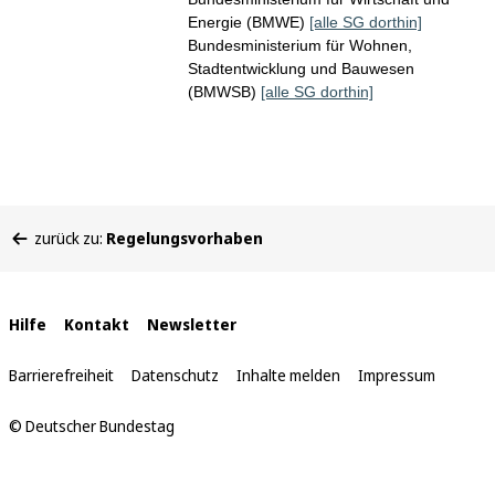
Energie (BMWE)
[alle SG dorthin]
Bundesministerium für Wohnen,
Stadtentwicklung und Bauwesen
(BMWSB)
[alle SG dorthin]
Sie
zurück zu:
Regelungsvorhaben
befinden
sich
hier:
Interne
Hilfe
Kontakt
Newsletter
Links
Barrierefreiheit
Datenschutz
Inhalte melden
Impressum
© Deutscher Bundestag