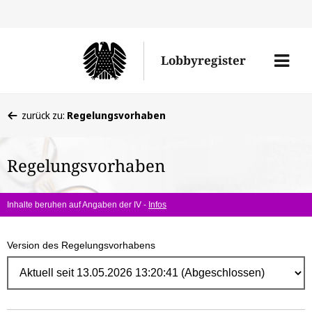
Direk
zum
Men
Lobbyregister
Inhal
öffne
Sie
zurück zu:
Regelungsvorhaben
befinden
sich
Regelungsvorhaben
hier:
Inhalte beruhen auf Angaben der IV -
Infos
Version des Regelungsvorhabens