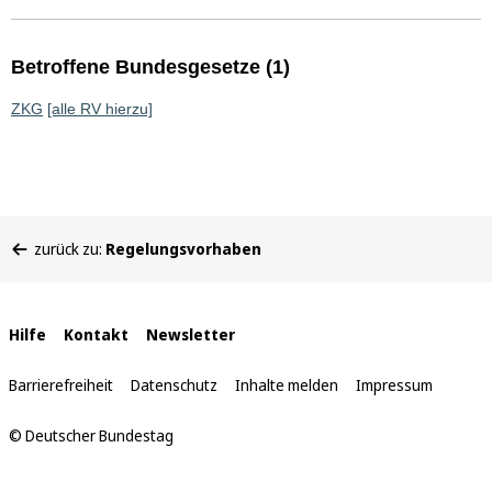
Betroffene Bundesgesetze (1)
ZKG
[alle RV hierzu]
Sie
zurück zu:
Regelungsvorhaben
befinden
sich
hier:
Interne
Hilfe
Kontakt
Newsletter
Links
Barrierefreiheit
Datenschutz
Inhalte melden
Impressum
© Deutscher Bundestag