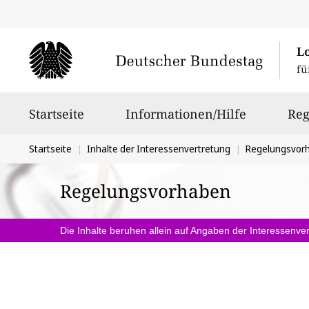
L
fü
Hauptnavigation
Startseite
Informationen/Hilfe
Reg
Sie
Startseite
Inhalte der Interessenvertretung
Regelungsvor
befinden
Regelungsvorhaben
sich
hier:
Die Inhalte beruhen allein auf Angaben der Interessenver