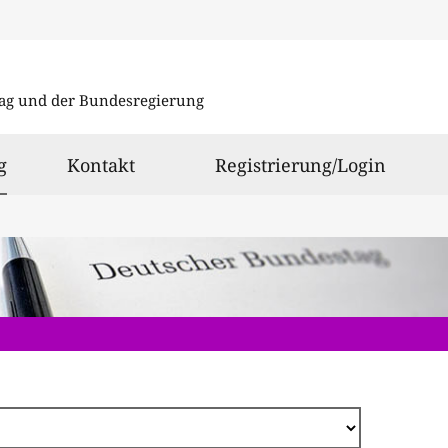
Direkt
zum
ag und der Bundesregierung
Inhalt
ausgewählt
g
Kontakt
Registrierung/Login