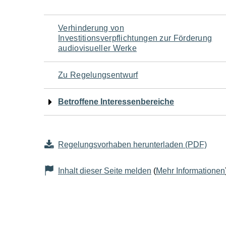
Navigation
Verhinderung von
Investitionsverpflichtungen zur Förderung
für
audiovisueller Werke
den
Zu Regelungsentwurf
Seiteninhalt
Betroffene Interessenbereiche
Regelungsvorhaben herunterladen (PDF)
Inhalt dieser Seite melden
(
Mehr Informationen