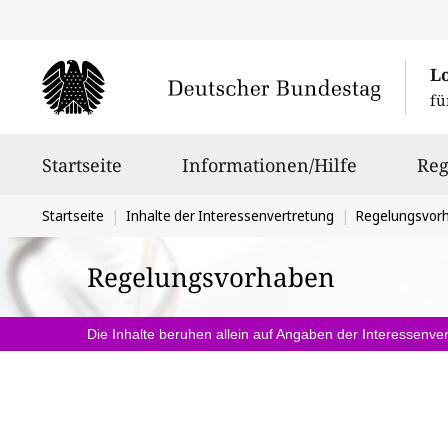
L
fü
Hauptnavigation
Startseite
Informationen/Hilfe
Reg
Sie
Startseite
Inhalte der Interessenvertretung
Regelungsvor
befinden
Regelungsvorhaben
sich
hier:
Die Inhalte beruhen allein auf Angaben der Interessenver