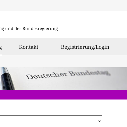
Direkt
zum
ag und der Bundesregierung
Inhalt
ausgewählt
g
Kontakt
Registrierung/Login