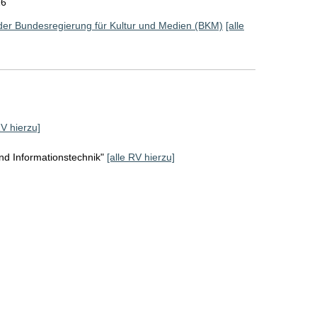
26
der Bundesregierung für Kultur und Medien (BKM)
[alle
RV hierzu]
d Informationstechnik"
[alle RV hierzu]