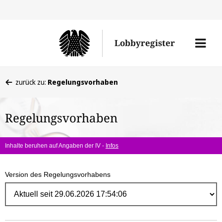
Direk
zum
Men
Lobbyregister
Inhal
öffne
Sie
zurück zu:
Regelungsvorhaben
befinden
sich
Regelungsvorhaben
hier:
Inhalte beruhen auf Angaben der IV -
Infos
Version des Regelungsvorhabens