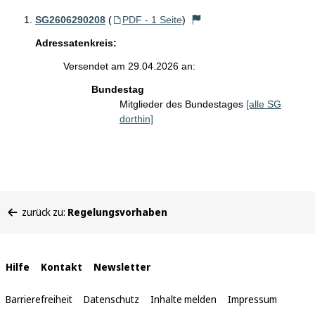
SG2606290208
(
PDF - 1 Seite
)
Adressatenkreis:
Versendet am 29.04.2026 an:
Bundestag
Mitglieder des Bundestages
[alle SG
dorthin]
Sie
zurück zu:
Regelungsvorhaben
befinden
sich
hier:
Interne
Hilfe
Kontakt
Newsletter
Links
Barrierefreiheit
Datenschutz
Inhalte melden
Impressum