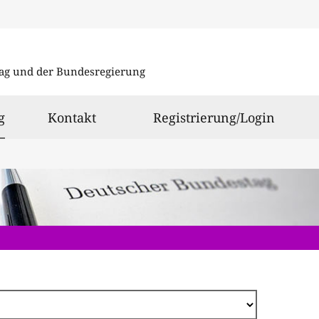
Direkt
zum
ag und der Bundesregierung
Inhalt
ausgewählt
g
Kontakt
Registrierung/Login