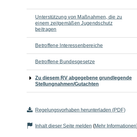
Navigation
Unterstützung von Maßnahmen, die zu
einem zeitgemäßen Jugendschutz
für
beitragen
den
Betroffene Interessenbereiche
Seiteninhalt
Betroffene Bundesgesetze
Zu diesem RV abgegebene grundlegende
Stellungnahmen/Gutachten
Regelungsvorhaben herunterladen (PDF)
Inhalt dieser Seite melden
(
Mehr Informationen