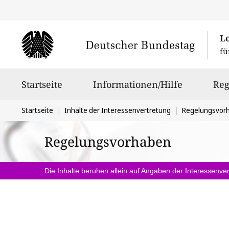
L
fü
Hauptnavigation
Startseite
Informationen/Hilfe
Reg
Sie
Startseite
Inhalte der Interessenvertretung
Regelungsvor
befinden
Regelungsvorhaben
sich
hier:
Die Inhalte beruhen allein auf Angaben der Interessenver