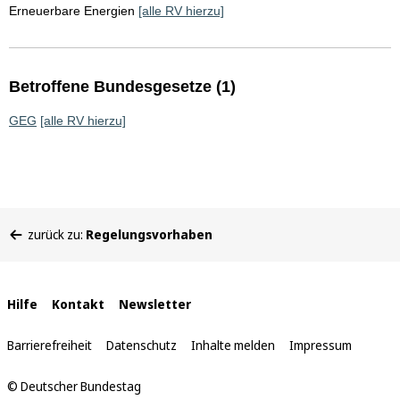
Erneuerbare Energien
[alle RV hierzu]
Betroffene Bundesgesetze (1)
GEG
[alle RV hierzu]
Sie
zurück zu:
Regelungsvorhaben
befinden
sich
hier:
Interne
Hilfe
Kontakt
Newsletter
Links
Barrierefreiheit
Datenschutz
Inhalte melden
Impressum
© Deutscher Bundestag