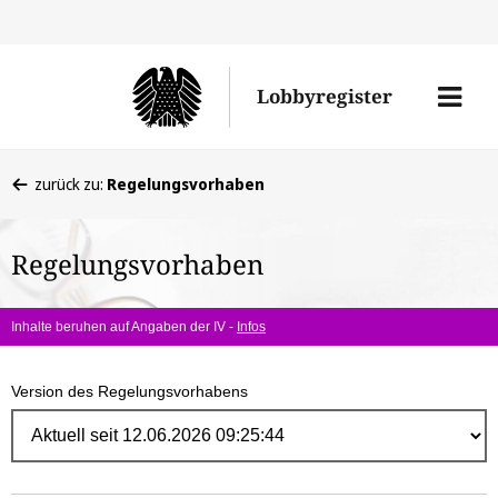
Direk
zum
Men
Lobbyregister
Inhal
öffne
Sie
zurück zu:
Regelungsvorhaben
befinden
sich
Regelungsvorhaben
hier:
Inhalte beruhen auf Angaben der IV -
Infos
Version des Regelungsvorhabens