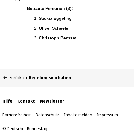
Betraute Personen (3):
Saskia Eggeling
Oliver Scheele
Christoph Bertram
Sie
zurück zu:
Regelungsvorhaben
befinden
sich
hier:
Interne
Hilfe
Kontakt
Newsletter
Links
Barrierefreiheit
Datenschutz
Inhalte melden
Impressum
© Deutscher Bundestag