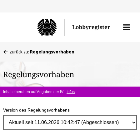
Direk
zum
Men
Lobbyregister
Inhal
öffne
Sie
zurück zu:
Regelungsvorhaben
befinden
sich
Regelungsvorhaben
hier:
Inhalte beruhen auf Angaben der IV -
Infos
Version des Regelungsvorhabens