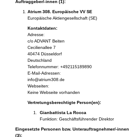
Auftraggeber/-innen (1):
Atrium 308. Europäische VV SE
Europäische Aktiengesellschaft (SE)
Kontaktdaten:
Adresse:
c/o ADVANT Beiten
Cecilienallee
7
40474
Düsseldorf
Deutschland
Kontaktinformationen:
Telefonnummer: +492115189890
E-Mail-Adressen:
info@atrium308.de
Webseiten:
Keine Webseite vorhanden
Vertretungsberechtigte Person(en):
Gianbattista La Rocca
Funktion: Geschäftsführender Direktor
Eingesetzte Personen bzw. Unterauftragnehmer/-innen
(3):