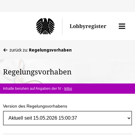
Direk
zum
Men
Lobbyregister
Inhal
öffne
Sie
zurück zu:
Regelungsvorhaben
befinden
sich
Regelungsvorhaben
hier:
Inhalte beruhen auf Angaben der IV -
Infos
Version des Regelungsvorhabens