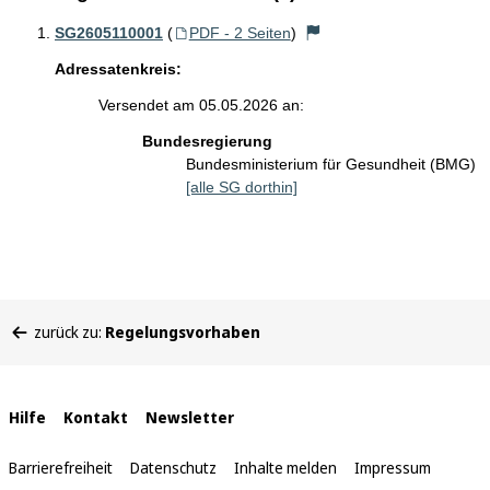
SG2605110001
(
PDF - 2 Seiten
)
Adressatenkreis:
Versendet am 05.05.2026 an:
Bundesregierung
Bundesministerium für Gesundheit (BMG)
[alle SG dorthin]
Sie
zurück zu:
Regelungsvorhaben
befinden
sich
hier:
Interne
Hilfe
Kontakt
Newsletter
Links
Barrierefreiheit
Datenschutz
Inhalte melden
Impressum