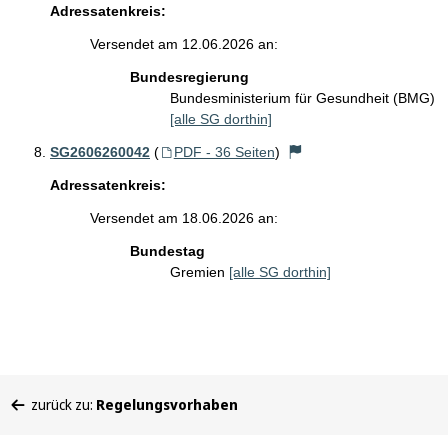
Adressatenkreis:
Versendet am 12.06.2026 an:
Bundesregierung
Bundesministerium für Gesundheit (BMG)
[alle SG dorthin]
SG2606260042
(
PDF - 36 Seiten
)
Adressatenkreis:
Versendet am 18.06.2026 an:
Bundestag
Gremien
[alle SG dorthin]
Sie
zurück zu:
Regelungsvorhaben
befinden
sich