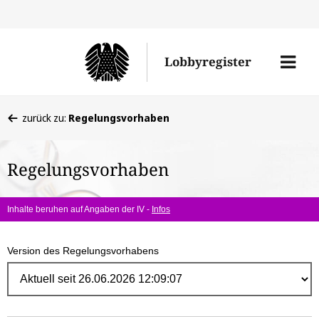
Direk
zum
Men
Lobbyregister
Inhal
öffne
Sie
zurück zu:
Regelungsvorhaben
befinden
sich
Regelungsvorhaben
hier:
Inhalte beruhen auf Angaben der IV -
Infos
Version des Regelungsvorhabens