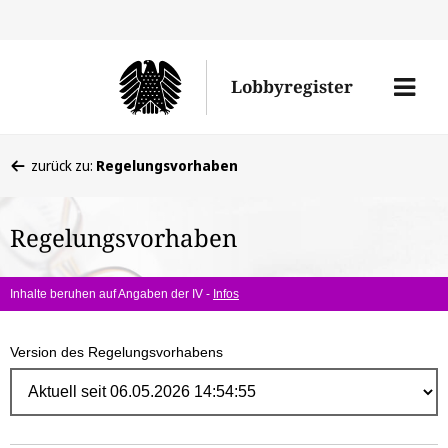
Direk
zum
Men
Lobbyregister
Inhal
öffne
Sie
zurück zu:
Regelungsvorhaben
befinden
sich
Regelungsvorhaben
hier:
Inhalte beruhen auf Angaben der IV -
Infos
Version des Regelungsvorhabens