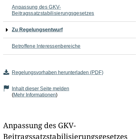
Navigation
Anpassung des GKV-
Beitragssatzstabilisierungsgesetzes
für
den
Zu Regelungsentwurf
Seiteninhalt
Betroffene Interessenbereiche
Regelungsvorhaben herunterladen (PDF)
Inhalt dieser Seite melden
(
Mehr Informationen
)
Anpassung des GKV-
Beitragssatzstabilisierungsgesetzes