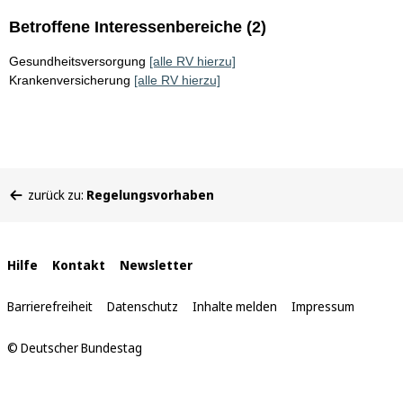
Betroffene Interessenbereiche (2)
Gesundheitsversorgung
[alle RV hierzu]
Krankenversicherung
[alle RV hierzu]
Sie
zurück zu:
Regelungsvorhaben
befinden
sich
hier:
Interne
Hilfe
Kontakt
Newsletter
Links
Barrierefreiheit
Datenschutz
Inhalte melden
Impressum
© Deutscher Bundestag