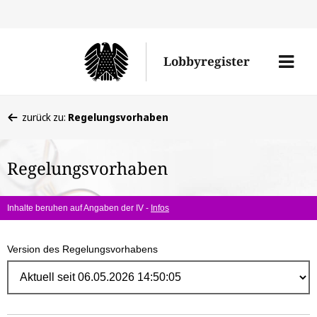
Direk
zum
Men
Lobbyregister
Inhal
öffne
Sie
zurück zu:
Regelungsvorhaben
befinden
sich
Regelungsvorhaben
hier:
Inhalte beruhen auf Angaben der IV -
Infos
Version des Regelungsvorhabens