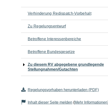
Navigation
Verhinderung Redispatch-Vorbehalt
für
Zu Regelungsentwurf
den
Betroffene Interessenbereiche
Seiteninhalt
Betroffene Bundesgesetze
Zu diesem RV abgegebene grundlegende
Stellungnahmen/Gutachten
Regelungsvorhaben herunterladen (PDF)
Inhalt dieser Seite melden
(
Mehr Informationen