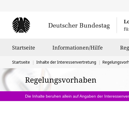
L
fü
Hauptnavigation
Startseite
Informationen/Hilfe
Reg
Sie
Startseite
Inhalte der Interessenvertretung
Regelungsvor
befinden
Regelungsvorhaben
sich
hier:
Die Inhalte beruhen allein auf Angaben der Interessenver