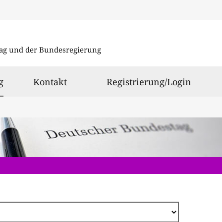
Direkt
zum
ag und der Bundesregierung
Inhalt
ausgewählt
g
Kontakt
Registrierung/Login