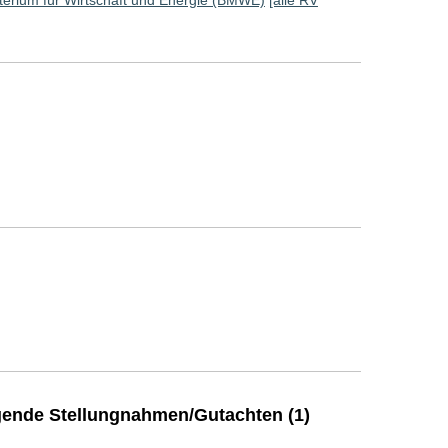
erium für Wirtschaft und Energie (BMWE)
[alle RV
ende Stellungnahmen/Gutachten (1)