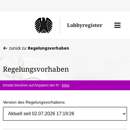
Direk
zum
Men
Lobbyregister
Inhal
öffne
Sie
zurück zu:
Regelungsvorhaben
befinden
sich
Regelungsvorhaben
hier:
Inhalte beruhen auf Angaben der IV -
Infos
Version des Regelungsvorhabens