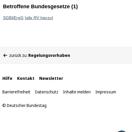
Betroffene Bundesgesetze (1)
SGB4ErgG
[alle RV hierzu]
Sie
zurück zu:
Regelungsvorhaben
befinden
sich
hier:
Interne
Hilfe
Kontakt
Newsletter
Links
Barrierefreiheit
Datenschutz
Inhalte melden
Impressum
© Deutscher Bundestag