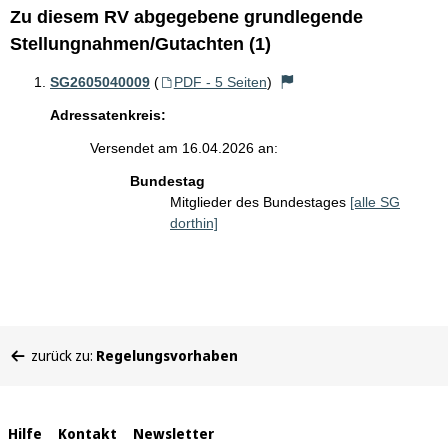
Zu diesem RV abgegebene grundlegende
Stellungnahmen/Gutachten (1)
SG2605040009
(
PDF - 5 Seiten
)
Adressatenkreis:
Versendet am 16.04.2026 an:
Bundestag
Mitglieder des Bundestages
[alle SG
dorthin]
Sie
zurück zu:
Regelungsvorhaben
befinden
sich
hier:
Interne
Hilfe
Kontakt
Newsletter