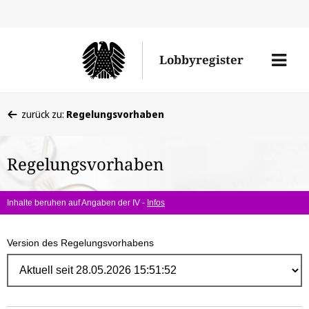
Direk
zum
Men
Lobbyregister
Inhal
öffne
Sie
zurück zu:
Regelungsvorhaben
befinden
sich
Regelungsvorhaben
hier:
Inhalte beruhen auf Angaben der IV -
Infos
Version des Regelungsvorhabens