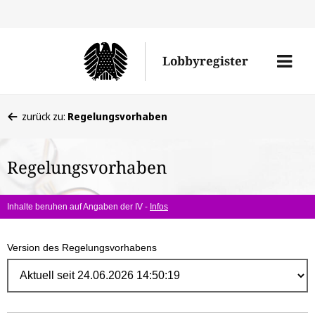
Direk
zum
Men
Lobbyregister
Inhal
öffne
Sie
zurück zu:
Regelungsvorhaben
befinden
sich
Regelungsvorhaben
hier:
Inhalte beruhen auf Angaben der IV -
Infos
Version des Regelungsvorhabens