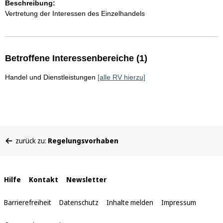
Beschreibung:
Vertretung der Interessen des Einzelhandels
Betroffene Interessenbereiche (1)
Handel und Dienstleistungen
[alle RV hierzu]
Sie
zurück zu:
Regelungsvorhaben
befinden
sich
hier:
Interne
Hilfe
Kontakt
Newsletter
Links
Barrierefreiheit
Datenschutz
Inhalte melden
Impressum