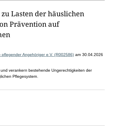
 zu Lasten der häuslichen
von Prävention auf
men
fe pflegender Angehöriger e.V. (R002586)
am 30.04.2026
g und verankern bestehende Ungerechtigkeiten der
glichen Pflegesystem.