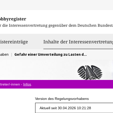
obbyregister
r die Interessenvertretung gegenüber dem
Deutschen Bundest
istereinträge
Inhalte der Interessenvertretun
haben
Gefahr einer Umverteilung zu Lasten der häuslichen Pflegesettings, Reduktion von Prävention auf fachpflegerische Maßnahmen
treter/-innen -
Infos
.
Version des Regelungsvorhabens