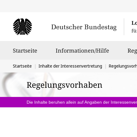
L
fü
Hauptnavigation
Startseite
Informationen/Hilfe
Reg
Sie
Startseite
Inhalte der Interessenvertretung
Regelungsvor
befinden
Regelungsvorhaben
sich
hier:
Die Inhalte beruhen allein auf Angaben der Interessenver