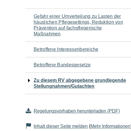
Navigation
Gefahr einer Umverteilung zu Lasten der
häuslichen Pflegesettings, Reduktion von
für
Prävention auf fachpflegerische
Maßnahmen
den
Betroffene Interessenbereiche
Seiteninhalt
Betroffene Bundesgesetze
Zu diesem RV abgegebene grundlegende
Stellungnahmen/Gutachten
Regelungsvorhaben herunterladen (PDF)
Inhalt dieser Seite melden
(
Mehr Informationen