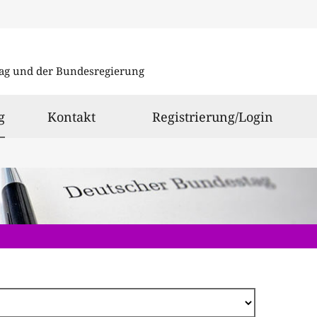
Direkt
zum
ag und der Bundesregierung
Inhalt
ausgewählt
g
Kontakt
Registrierung/Login