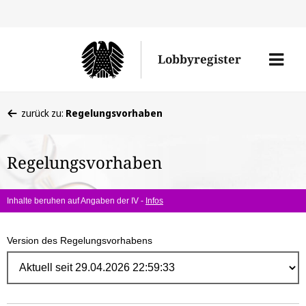
Direk
zum
Men
Lobbyregister
Inhal
öffne
Sie
zurück zu:
Regelungsvorhaben
befinden
sich
Regelungsvorhaben
hier:
Inhalte beruhen auf Angaben der IV -
Infos
Version des Regelungsvorhabens