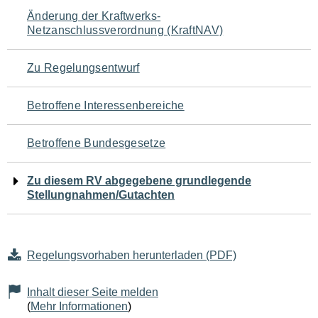
Navigation
Änderung der Kraftwerks-
Netzanschlussverordnung (KraftNAV)
für
den
Zu Regelungsentwurf
Seiteninhalt
Betroffene Interessenbereiche
Betroffene Bundesgesetze
Zu diesem RV abgegebene grundlegende
Stellungnahmen/Gutachten
Regelungsvorhaben herunterladen (PDF)
Inhalt dieser Seite melden
(
Mehr Informationen
)