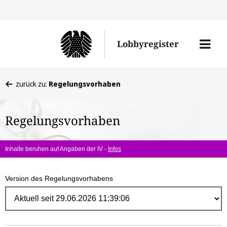
Direk
zum
Men
Lobbyregister
Inhal
öffne
Sie
zurück zu:
Regelungsvorhaben
befinden
sich
Regelungsvorhaben
hier:
Inhalte beruhen auf Angaben der IV -
Infos
Version des Regelungsvorhabens