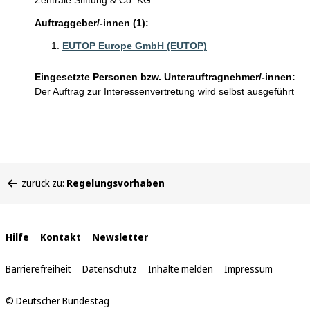
Zentrale Stiftung & Co. KG.
Auftraggeber/-innen (1):
EUTOP Europe GmbH (EUTOP)
Eingesetzte Personen bzw. Unterauftragnehmer/-innen:
Der Auftrag zur Interessenvertretung wird selbst ausgeführt
Sie
zurück zu:
Regelungsvorhaben
befinden
sich
hier:
Interne
Hilfe
Kontakt
Newsletter
Links
Barrierefreiheit
Datenschutz
Inhalte melden
Impressum
© Deutscher Bundestag